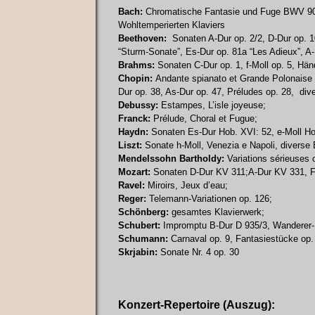
Bach:
Chromatische Fantasie und Fuge BWV 903,
Wohltemperierten Klaviers
Beethoven:
Sonaten A-Dur op. 2/2, D-Dur op. 1
“Sturm-Sonate”, Es-Dur op. 81a “Les Adieux”, A-
Brahms:
Sonaten C-Dur op. 1, f-Moll op. 5, Hän
Chopin:
Andante spianato et Grande Polonaise br
Dur op. 38, As-Dur op. 47, Préludes op. 28, di
Debussy:
Estampes, L’isle joyeuse;
Franck:
Prélude, Choral et Fugue;
Haydn:
Sonaten Es-Dur Hob. XVI: 52, e-Moll Ho
Liszt:
Sonate h-Moll, Venezia e Napoli, diverse
Mendelssohn Bartholdy:
Variations sérieuses 
Mozart:
Sonaten D-Dur KV 311;A-Dur KV 331, F
Ravel:
Miroirs, Jeux d’eau;
Reger:
Telemann-Variationen op. 126;
Schönberg:
gesamtes Klavierwerk;
Schubert:
Impromptu B-Dur D 935/3, Wanderer-
Schumann:
Carnaval op. 9, Fantasiestücke op.
Skrjabin:
Sonate Nr. 4 op. 30
Konzert-Repertoire (Auszug):