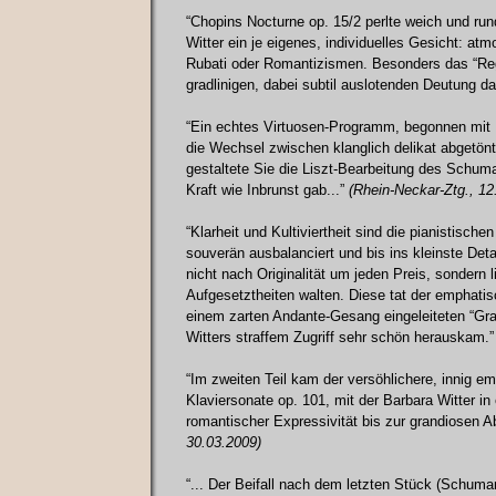
“Chopins Nocturne op. 15/2 perlte weich und ru
Witter ein je eigenes, individuelles Gesicht: at
Rubati oder Romantizismen. Besonders das “Reg
gradlinigen, dabei subtil auslotenden Deutung 
“Ein echtes Virtuosen-Programm, begonnen mit
die Wechsel zwischen klanglich delikat abgetön
gestaltete Sie die Liszt-Bearbeitung des Schum
Kraft wie Inbrunst gab...”
(Rhein-Neckar-Ztg., 12
“Klarheit und Kultiviertheit sind die pianistische
souverän ausbalanciert und bis ins kleinste Detail
nicht nach Originalität um jeden Preis, sondern
Aufgesetztheiten walten. Diese tat der emphati
einem zarten Andante-Gesang eingeleiteten “Gran
Witters straffem Zugriff sehr schön herauskam.
“Im zweiten Teil kam der versöhlichere, innig e
Klaviersonate op. 101, mit der Barbara Witter i
romantischer Expressivität bis zur grandiosen 
30.03.2009)
“... Der Beifall nach dem letzten Stück (Schuma