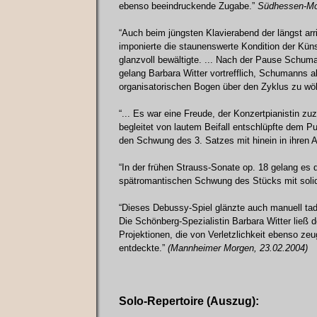
ebenso beeindruckende Zugabe.”
Südhessen-Mo
“Auch beim jüngsten Klavierabend der längst arri
imponierte die staunenswerte Kondition der Kün
glanzvoll bewältigte. ... Nach der Pause Schuma
gelang Barbara Witter vortrefflich, Schumanns al
organisatorischen Bogen über den Zyklus zu wö
“... Es war eine Freude, der Konzertpianistin zuz
begleitet von lautem Beifall entschlüpfte dem Pu
den Schwung des 3. Satzes mit hinein in ihre
“In der frühen Strauss-Sonate op. 18 gelang es 
spätromantischen Schwung des Stücks mit solide
“Dieses Debussy-Spiel glänzte auch manuell tadel
Die Schönberg-Spezialistin Barbara Witter ließ
Projektionen, die von Verletzlichkeit ebenso ze
entdeckte.”
(Mannheimer Morgen, 23.02.2004)
Solo-Repertoire (Auszug):