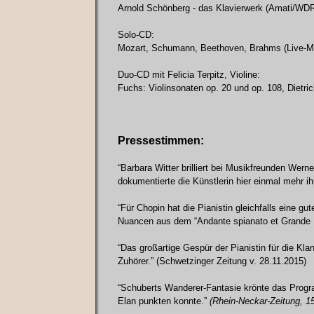
Arnold Schönberg - das Klavierwerk (Amati/WDR
Solo-CD:
Mozart, Schumann, Beethoven, Brahms (Live-Mi
Duo-CD mit Felicia Terpitz, Violine:
Fuchs: Violinsonaten op. 20 und op. 108, Die
Pressestimmen:
“Barbara Witter brilliert bei Musikfreunden Werne
dokumentierte die Künstlerin hier einmal mehr ih
“Für Chopin hat die Pianistin gleichfalls eine gu
Nuancen aus dem “Andante spianato et Grande Po
“Das großartige Gespür der Pianistin für die K
Zuhörer.” (Schwetzinger Zeitung v. 28.11.2015)
“Schuberts Wanderer-Fantasie krönte das Progr
Elan punkten konnte.”
(Rhein-Neckar-Zeitung, 1